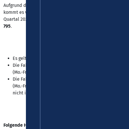
Aufgrund der Vollsperrung zwischen Alf und Bad Bertrich,
kommt es vom 08.06.2026 bis voraussichtlich zum 01.
Quartal 2027 zu Einschränkungen bei den
Linien 750 und
795
.
Es gelten Baustellenfahrpläne (siehe Dateianhang).
Die Fahrt 08:02 Uhr von Blankenrath nach Lutzerath
(Mo.-Fr.) endet während der Sperrung in Bad Bertrich.
Die Fahrt 10:14 Uhr von Lutzerath nach Hahn Flughafen
(Mo.-Fr.) beginnt um 10:18 Uhr in Bad Bertrich und
nicht in Lutzerath.
Folgende Haltestellen können nicht bedient werden: