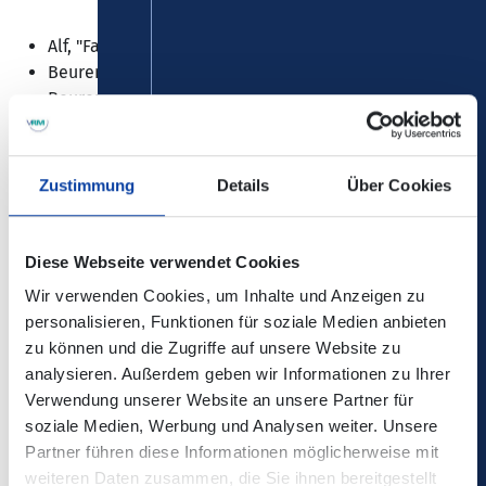
Alf, "Fabrik"
Beuren (Eifel), "Pelzerhaus"
Beuren (Eifel), "Beurener Mühle"
Bad Bertrich, "Schwanenteich"
Zustimmung
Details
Über Cookies
Diese Webseite verwendet Cookies
Die Änderungen sind in der elektronischen
Verbindungsauskunft enthalten!
Wir verwenden Cookies, um Inhalte und Anzeigen zu
personalisieren, Funktionen für soziale Medien anbieten
zu können und die Zugriffe auf unsere Website zu
Kontaktdaten:
analysieren. Außerdem geben wir Informationen zu Ihrer
Verwendung unserer Website an unsere Partner für
SVG Scherer Verkehrs GmbH
soziale Medien, Werbung und Analysen weiter. Unsere
Partner führen diese Informationen möglicherweise mit
Aktuelles – bkr mobility
weiteren Daten zusammen, die Sie ihnen bereitgestellt