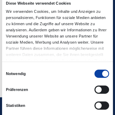
Diese Webseite verwendet Cookies
Kontaktdaten:
RB 26 - MittelrheinBahn
Wir verwenden Cookies, um Inhalte und Anzeigen zu
personalisieren, Funktionen für soziale Medien anbieten
Fahrplaninformation:
zu können und die Zugriffe auf unsere Website zu
analysieren. Außerdem geben wir Informationen zu Ihrer
Verwendung unserer Website an unsere Partner für
Zugehörige Dateien
soziale Medien, Werbung und Analysen weiter. Unsere
Partner führen diese Informationen möglicherweise mit
RB26_Fahrplaninformation_06.-07.06.2026.pdf
(212
weiteren Daten zusammen, die Sie ihnen bereitgestellt
KB)
haben oder die sie im Rahmen Ihrer Nutzung der Dienste
gesammelt haben.
Einwilligungsauswahl
Notwendig
Zurück
Präferenzen
Statistiken
Verkehrsverbund Rhein-Mosel GmbH