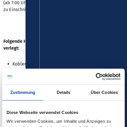
(ab 7:00 Uhr) bis voraussichtlich 09.06.2026 (bis 17:00 Uhr)
zu Einschränkungen bei der
Linie 3/13
.
Folgende Haltestelle kann nicht bedient werden und wird
verlegt:
Koblenz-Oberwerth, "Mozartplatz"
=>
Wird um ca. 20 Meter in Richtung Kobenz-Zentrum
verlegt.
Zustimmung
Details
Über Cookies
Diese Webseite verwendet Cookies
Wir verwenden Cookies, um Inhalte und Anzeigen zu
Die Änderungen sind nicht in der elektronischen