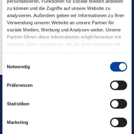
personalisieren, Funktionen für soziale Medien anbieten
Verbindungsauskunft enthalten!
zu können und die Zugriffe auf unsere Website zu
analysieren. Außerdem geben wir Informationen zu Ihrer
Kontaktdaten:
Verkehrs-Infos | Koblenzer
Verwendung unserer Website an unsere Partner für
Verkehrsbetriebe
soziale Medien, Werbung und Analysen weiter. Unsere
Partner führen diese Informationen möglicherweise mit
weiteren Daten zusammen, die Sie ihnen bereitgestellt
haben oder die sie im Rahmen Ihrer Nutzung der Dienste
Zurück
gesammelt haben.
Einwilligungsauswahl
Notwendig
Präferenzen
Verkehrsverbund Rhein-Mosel GmbH
Statistiken
0800 5 986 986
kostenfrei täglich 8 - 20 Uhr
Marketing