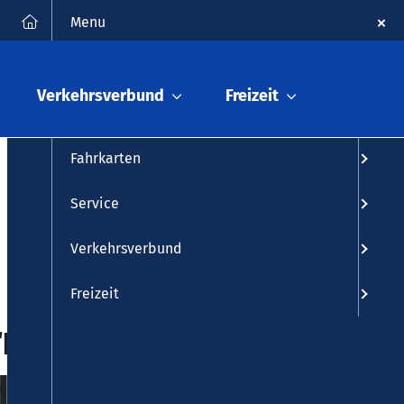
FAQ
Kontakt
Suche
Menu
Fahrplanauskunft
Verkehrsverbund
Freizeit
Fahrplan
Fahrkarten
Service
Verkehrsverbund
Freizeit
rrung der
Herschbach