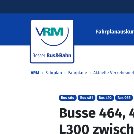
Fahrplanauskun
VRM
Fahrplan
Fahrpläne
Aktuelle Verkehrsme
Bus 464
Bus 481
Bus 492
Bus 965
Busse 464, 
L300 zwisc