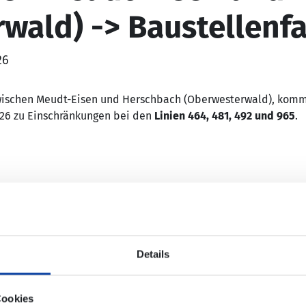
wald) -> Baustellenf
26
wischen Meudt-Eisen und Herschbach (Oberwesterwald), kommt
026 zu Einschränkungen bei den
Linien 464, 481, 492 und 965
.
r Verkehr weiträumig umgeleitet.
 Änderungen im Fahrplan, die sich auch auf nachfolgende Ku
 (siehe Dateianhang).
Details
Cookies