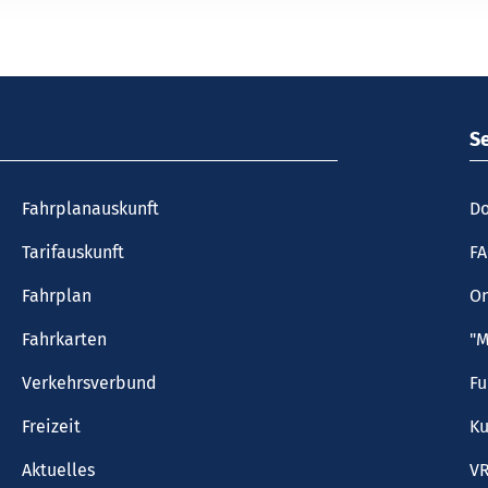
S
Fahrplanauskunft
Do
Tarifauskunft
F
Fahrplan
On
Fahrkarten
"M
Verkehrsverbund
F
Freizeit
Ku
Aktuelles
VR