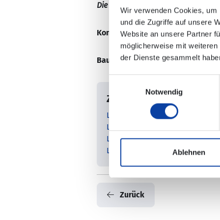
Die Änderungen sind nicht in der e
Wir verwenden Cookies, um I
und die Zugriffe auf unsere 
Kontaktdaten/ zuständiges Verk
Website an unsere Partner fü
möglicherweise mit weiteren
der Dienste gesammelt habe
Baustellenfahrpläne:
Einwilligungsauswahl
Notwendig
Zugehörige Dateien
Linie_464_Baustellenfahrplan_
Linie_481_Baustellenfahrplan_
Linie_492_Baustellenfahrplan_
Linie_965_Baustellenfahrplan_
Ablehnen
Zurück