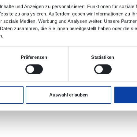
lektronischen Verbindungsauskunft enthalten!
nhalte und Anzeigen zu personalisieren, Funktionen für soziale
Website zu analysieren. Außerdem geben wir Informationen zu I
ehrsunternehmen:
Aktuelles - ww-mobility
r soziale Medien, Werbung und Analysen weiter. Unsere Partner
 Daten zusammen, die Sie ihnen bereitgestellt haben oder die s
n.
Präferenzen
Statistiken
ab_15.05.2026.pdf
(94 KB)
ab_15.05.2026.pdf
(137 KB)
ab_15.05.2026.pdf
(121 KB)
ab_15.05.2026.pdf
(117 KB)
Auswahl erlauben