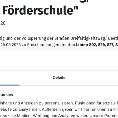
, Förderschule"
026
zig und der Vollsperrung der Straßen Dreifaltigkeitsweg/ Be
m 26.06.2026 zu Einschränkungen bei den
Linien 802, 826, 827, 
ht bedient werden:
Details
Cookies
nhalte und Anzeigen zu personalisieren, Funktionen für soziale
Website zu analysieren. Außerdem geben wir Informationen zu I
n „Sinzig, Kreuz“ und „Sinzig, Amtsgericht/ Rathaus“ in der B
r soziale Medien, Werbung und Analysen weiter. Unsere Partner