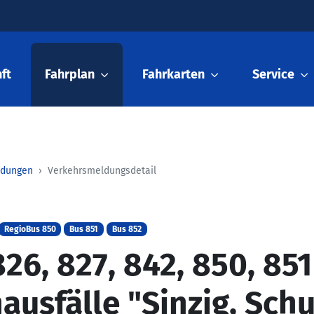
ft
Fahrplan
Fahrkarten
Service
ldungen
Verkehrsmeldungsdetail
RegioBus 850
Bus 851
Bus 852
26, 827, 842, 850, 85
nausfälle "Sinzig, Sch