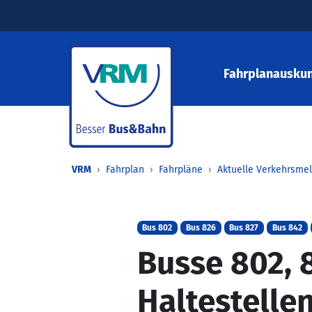
Fahrplanauskun
VRM
Fahrplan
Fahrpläne
Aktuelle Verkehrsme
Bus 802
Bus 826
Bus 827
Bus 842
Busse 802, 8
Haltestelle