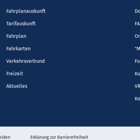
Fahrplanauskunft
Do
Tarifauskunft
F
Fahrplan
On
Fahrkarten
"M
Verkehrsverbund
F
Freizeit
Ku
Aktuelles
VR
Ko
elden
Erklärung zur Barrierefreiheit