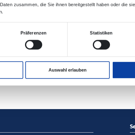
 Daten zusammen, die Sie ihnen bereitgestellt haben oder die s
n.
lektronischen Verbindungsauskunft enthalten!
Präferenzen
Statistiken
ehrsunternehmen:
Verkehrsmeldungen DB Regio Bus Mitte: DR
Auswahl erlauben
S