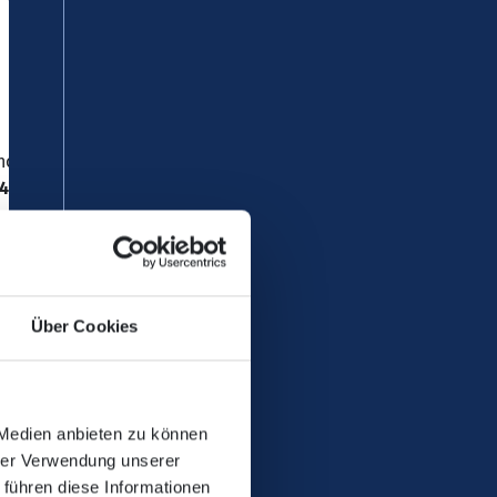
ethovenstraße, kommt es vom
842, 850, 851 und 852
.
Über Cookies
 Medien anbieten zu können
hrer Verwendung unserer
arbarossastraße.
 führen diese Informationen