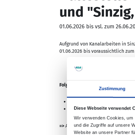
und "Sinzig
01.06.2026 bis vsl. zum 26.06.2
Aufgrund von Kanalarbeiten in Sin
01.06.2026 bis voraussichtlich zu
Folgende Haltestellen können nic
Zustimmung
Sinzig, "Förderschule"
Diese Webseite verwendet 
Sinzig, "Schulzentrum"
Wir verwenden Cookies, um I
und die Zugriffe auf unsere 
=>
Als
Ersatz
dienen die Haltestelle
Website an unsere Partner fü