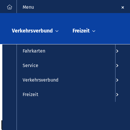
FAQ
Kontakt
Suche
Menu
Fahrplanauskunft
Verkehrsverbund
Freizeit
Fahrplan
Fahrkarten
Service
Verkehrsverbund
Freizeit
1 und 852:
ulzentrum"