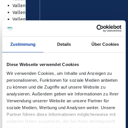
Vallendar, „Kaiser-Friedrich-Höhe“
Vallendar, „Kreuzkirche“
Vallendar, „Pfarrer-Sesterhenn Straße“
Vallendar, „Josef-Görres-Straße“
Vallendar, „Schwimmbad“.
Zustimmung
Details
Über Cookies
Diese Webseite verwendet Cookies
Zusätzlich gilt:
Wir verwenden Cookies, um Inhalte und Anzeigen zu
personalisieren, Funktionen für soziale Medien anbieten
Auf den
Linien 33, N33 und 169 mit der Fahrt um 16:08
zu können und die Zugriffe auf unsere Website zu
Uhr
ab Vallendar/Mallendarer Berg nach Neuwied
analysieren. Außerdem geben wir Informationen zu Ihrer
entfallen die Haltestellen „Vallendar,
Verwendung unserer Website an unsere Partner für
Westerwaldstraße“ und „Vallendar, Jahnstraße“.
soziale Medien, Werbung und Analysen weiter. Unsere
Partner führen diese Informationen möglicherweise mit
weiteren Daten zusammen, die Sie ihnen bereitgestellt