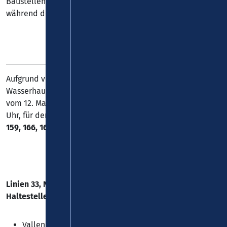
Baustellenlage auf der B42 und der stärkere Verkehr
während der Schulzeit.
Aufgrund von Sanierungsarbeiten an der
Wasserhauptleitung ist die K83 (Jahnstraße) in Vallendar
vom 12. Mai 2026, 07:00 Uhr, bis zum 31. August 2026, 17:00
Uhr, für den Linienbusverkehr gesperrt. Die
Linien 33, 157,
159, 166, 167, 168, 169 und N33
werden umgeleitet.
Linien 33, N33, 157, 159, 166 und 167
-
Folgende
Haltestellen können nicht bedient werden:
Vallendar, „Kuckucksweg“