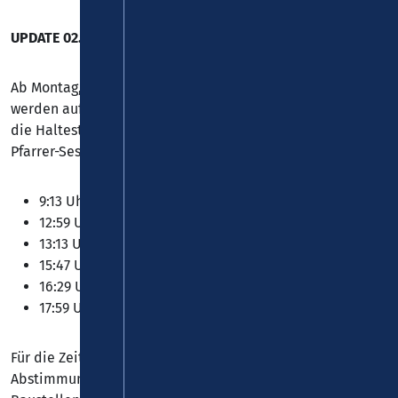
UPDATE 02.07.2026
Ab Montag, den 6. Juli bis zunächst Freitag, den 7. August
werden auf den folgenden regulären Fahrten der
Linie 33
die Haltestellen Schwimmbad, Josef-Görres-Straße,
Pfarrer-Sesterhenn-Straße und Kreuzkirche bedient.
9:13 Uhr ab Koblenz
12:59 Uhr ab Vallendar Bahnhof
13:13 Uhr ab Koblenz
15:47 Uhr ab Koblenz
16:29 Uhr ab Vallendar Bahnhof
17:59 Uhr ab Vallendar Bahnhof
Für die Zeit nach dem 7. August 2026 finden noch
Abstimmungen statt. Unklar ist insbesondere die