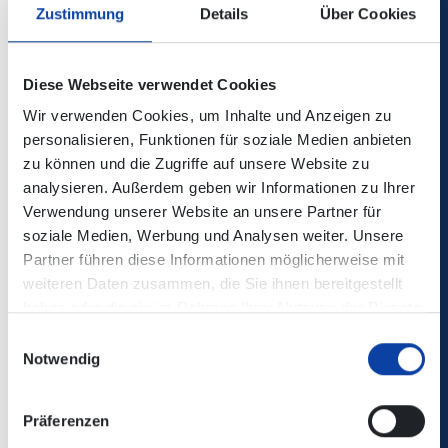
Die Änderungen sind nicht in der elektronischen
Zustimmung
Details
Über Cookies
Verbindungsauskunft enthalten!
Kontaktdaten / zuständige Verkehrsunternehmen:
Diese Webseite verwendet Cookies
Wir verwenden Cookies, um Inhalte und Anzeigen zu
Verkehrsmeldungen DB Regio Bus Mitte: DRM, RMV, RMB
personalisieren, Funktionen für soziale Medien anbieten
zu können und die Zugriffe auf unsere Website zu
analysieren. Außerdem geben wir Informationen zu Ihrer
SVG Scherer Verkehrs GmbH
Verwendung unserer Website an unsere Partner für
soziale Medien, Werbung und Analysen weiter. Unsere
Fahrplaninformation:
Partner führen diese Informationen möglicherweise mit
weiteren Daten zusammen, die Sie ihnen bereitgestellt
haben oder die sie im Rahmen Ihrer Nutzung der Dienste
Zugehörige Dateien
gesammelt haben.
Einwilligungsauswahl
Linie_505_Fahrplan_ab_01.04.2026.pdf
Notwendig
(90 KB)
Präferenzen