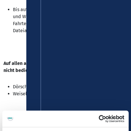
Bis auf Weiteres können die Haltestellen in Dörscheid
und Weisel an den Wochenenden nur auf den Rufbus-
Fahrten angedient werden (Fahrplan siehe
Dateianhang).
Auf allen anderen Fahrten können folgende Haltestellen
nicht bedient werden:
Dörscheid, "Blüchergasse"
Weisel, "Brückenstraße"