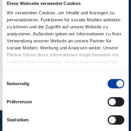
Diese Webseite verwendet Cookies
Wir verwenden Cookies, um Inhalte und Anzeigen zu
personalisieren, Funktionen für soziale Medien anbieten
zu können und die Zugriffe auf unsere Website zu
Die Änderungen sind nicht in der elektronischen
analysieren. Außerdem geben wir Informationen zu Ihrer
Verbindungsauskunft enthalten!
Verwendung unserer Website an unsere Partner für
soziale Medien, Werbung und Analysen weiter. Unsere
Partner führen diese Informationen möglicherweise mit
Kontaktdaten:
Verkehrsmeldungen & Baumaßnahmen -
weiteren Daten zusammen, die Sie ihnen bereitgestellt
Martin Becker Bus (mb-bus.de)
haben oder die sie im Rahmen Ihrer Nutzung der Dienste
gesammelt haben.
Einwilligungsauswahl
Notwendig
Zurück
Präferenzen
Statistiken
Verkehrsverbund Rhein-Mosel GmbH