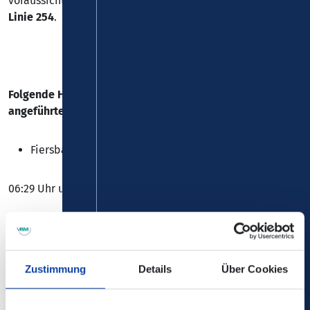
voraussichtlich 31.10.2026 zu Einschränkungen bei der
Linie 254
.
Folgende Haltestellen wird nur an Schultagen zu den
angeführten Zeiten bedient werden:
Fiersbach, "Dorfplatz"
06:29 Uhr und 07:44 Uhr in Fahrtrichtung Weyerbusch
12:25 Uhr, 13:23 Uhr und 14:23 Uhr ab Weyerbusch
Grundschule
Zustimmung
Details
Über Cookies
=>
Bei allen übrigen Fahrten entfällt die Bedienung der
Haltestelle "Fiersbach, Dorfplatz" ersatzlos.