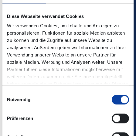
=>
Als
Ersatzhaltestellen
dienen die Haltestellen
Diese Webseite verwendet Cookies
"Andernach, Bahnhof" und "Andernach, Helmwartsturm".
Wir verwenden Cookies, um Inhalte und Anzeigen zu
personalisieren, Funktionen für soziale Medien anbieten
zu können und die Zugriffe auf unsere Website zu
analysieren. Außerdem geben wir Informationen zu Ihrer
Verwendung unserer Website an unsere Partner für
Die Änderungen sind nicht in der elektronischen
soziale Medien, Werbung und Analysen weiter. Unsere
Verbindungsauskunft enthalten!
Partner führen diese Informationen möglicherweise mit
weiteren Daten zusammen, die Sie ihnen bereitgestellt
Kontaktdaten:
Willkommen - Verkehrsbetriebe
haben oder die sie im Rahmen Ihrer Nutzung der Dienste
Mittelrhein (verkehrsbetriebe-mittelrhein.de)
gesammelt haben.
Einwilligungsauswahl
Notwendig
Zurück
Präferenzen