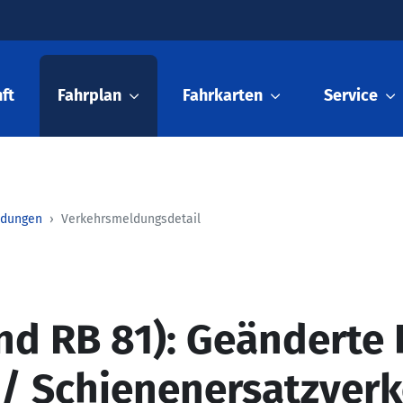
ft
Fahrplan
Fahrkarten
Service
ldungen
Verkehrsmeldungsdetail
nd RB 81): Geänderte 
 / Schienenersatzver