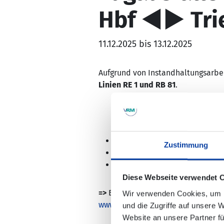
Hbf ◄► Tri
11.12.2025 bis 13.12.2025
Aufgrund von Instandhaltungsarbei
Linien RE 1 und RB 81
.
Es kommt in den Abendstunden
Zustimmung
Ein Ersatzverkehr mit Bussen 
Die Mitnahme von Fahrrädern i
Diese Webseite verwendet 
=>
Bitte beachten Sie, dass die Ha
Wir verwenden Cookies, um I
www.bahnhof.de
.
und die Zugriffe auf unsere 
Website an unsere Partner fü