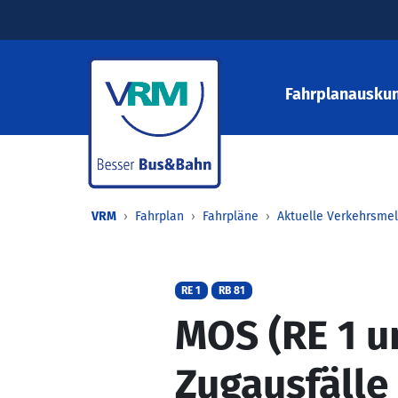
Fahrplanauskun
VRM
Fahrplan
Fahrpläne
Aktuelle Verkehrsme
RE 1
RB 81
MOS (RE 1 u
Zugausfälle