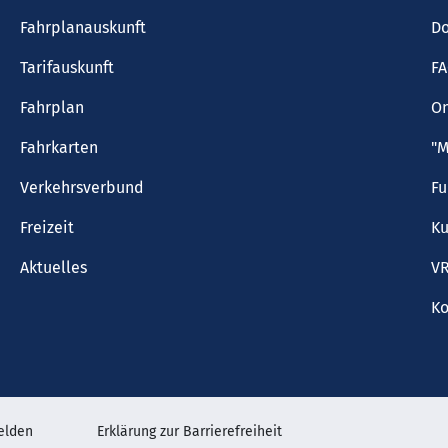
Fahrplanauskunft
Do
Tarifauskunft
F
Fahrplan
On
Fahrkarten
"M
Verkehrsverbund
F
Freizeit
Ku
Aktuelles
VR
Ko
elden
Erklärung zur Barrierefreiheit