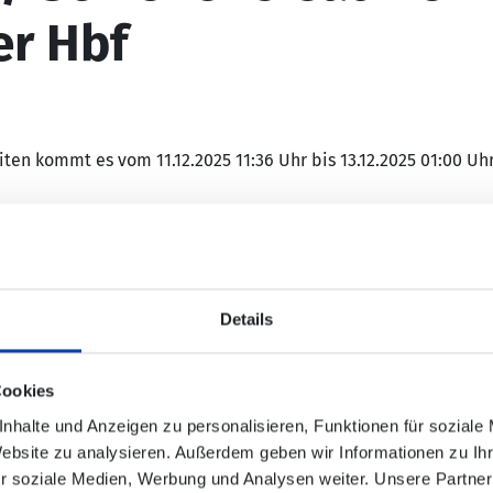
er Hbf
ten kommt es vom 11.12.2025 11:36 Uhr bis 13.12.2025 01:00 Uh
 zu geänderten Fahrzeiten und Zugausfällen zwischen Trier H
Details
ist zwischen Trier und Koblenz sowie Wittlich und Cochem eing
st in den Bussen aus Platzgründen nicht möglich.
Cookies
ltestellen des Ersatzverkehrs nicht immer direkt an den jewei
nhalte und Anzeigen zu personalisieren, Funktionen für soziale
Website zu analysieren. Außerdem geben wir Informationen zu I
r soziale Medien, Werbung und Analysen weiter. Unsere Partner