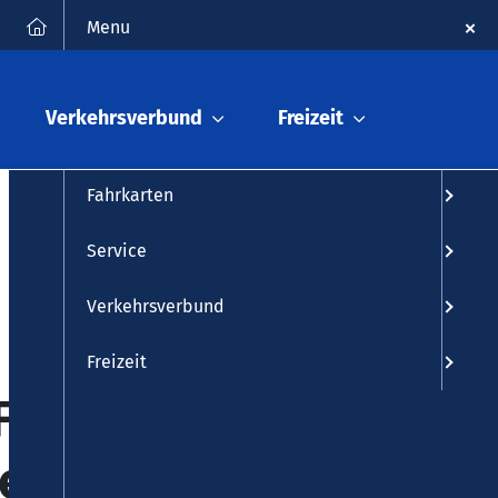
FAQ
Kontakt
Suche
Menu
Fahrplanauskunft
Verkehrsverbund
Freizeit
Fahrplan
Fahrkarten
Service
Verkehrsverbund
Freizeit
Fahrzeiten,
kehr Koblenz