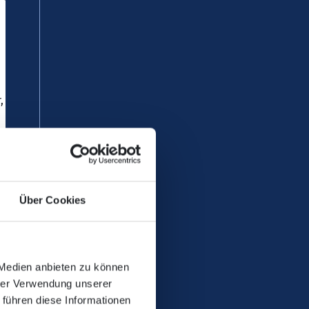
r, zu Einschränkungen bei den
bf <> Koblenz Hbf.
Über Cookies
erichtet.
ligen Bahnhöfen liegen -
 Medien anbieten zu können
hrer Verwendung unserer
 führen diese Informationen