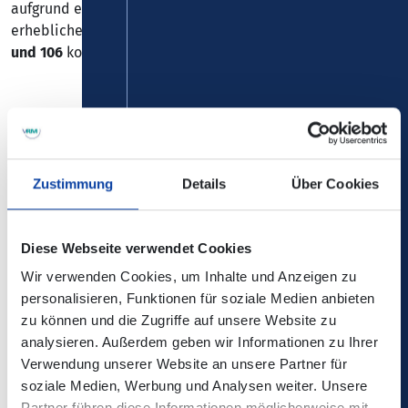
aufgrund einer Wanderbaustelle entlang der L258 zu
erheblichen Verspätungen auf den
Linien 100, 104, 105
und 106
kommen.
Die Änderungen sind nicht in der elektronischen
Zustimmung
Details
Über Cookies
Verbindungsauskunft enthalten!
Kontaktdaten:
Verkehrsbetrieb Rhein-Westerwald VRW –
Diese Webseite verwendet Cookies
Busverkehr in Stadt und Kreis Neuwied
Wir verwenden Cookies, um Inhalte und Anzeigen zu
personalisieren, Funktionen für soziale Medien anbieten
zu können und die Zugriffe auf unsere Website zu
Zurück
analysieren. Außerdem geben wir Informationen zu Ihrer
Verwendung unserer Website an unsere Partner für
soziale Medien, Werbung und Analysen weiter. Unsere
Partner führen diese Informationen möglicherweise mit