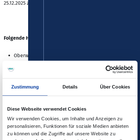
25.12.2025 zu Einschränkungen bei den
Linien 640 und 687
.
Folgende Haltestelle kann nicht bedient werden:
Oberwesel, "Hardtweg"
Ersatzhaltestelle:
Oberwesel, "Chablisstaße"
Zustimmung
Details
Über Cookies
Diese Webseite verwendet Cookies
Die Änderungen sind nicht in der elektronischen
Wir verwenden Cookies, um Inhalte und Anzeigen zu
Verbindungsauskunft enthalten!
personalisieren, Funktionen für soziale Medien anbieten
zu können und die Zugriffe auf unsere Website zu
Kontaktdaten:
Verkehrsmeldungen - Stemmler Bus