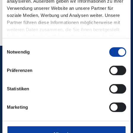
analysieren. Außerdem geben wir Informationen zu Ihrer
Verwendung unserer Website an unsere Partner für
soziale Medien, Werbung und Analysen weiter. Unsere
Partner führen diese Informationen möglicherweise mit
Zurück
weiteren Daten zusammen, die Sie ihnen bereitgestellt
haben oder die sie im Rahmen Ihrer Nutzung der Dienste
gesammelt haben.
Einwilligungsauswahl
Notwendig
Verkehrsverbund Rhein-Mosel GmbH
Präferenzen
0800 5 986 986
Statistiken
kostenfrei täglich 8 - 20 Uhr
Marketing
Ihr Kontakt zu uns