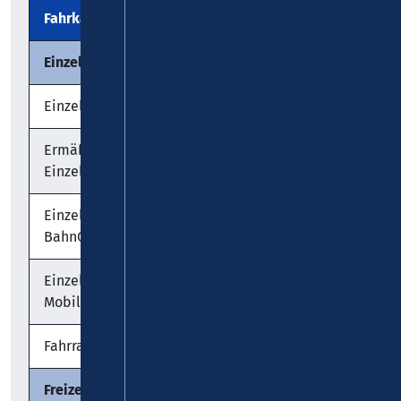
Fahrkartenart
Preis
Hinweis
Einzeltickets
Einzelfahrschein
€ 4,10
Ermäßigter
€ 2,50
1*
Einzelfahrschein
Einzelfahrschein
€ 3,10
BahnCard
Einzelfahrschein VRM-
€ 3,10
2*
MobilCard/eTicket
Fahrradkarte
€ 4,00
Freizeit-Tickets