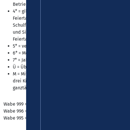
Betriebsschluss gültig
4* = gilt Mo.– Fr. ab 14 Uhr, an Samstagen, Sonn- und
Feiertagen sowie in den rheinland-pfälzischen
Schulferien ganztägig. (Rosenmontag, Heiligabend
und Silvester werden tariflich wie gesetzliche
Feiertage behandelt)
5* = verbundweit gültig, außer Stadtnetzkarten
6* = Monatsgebühr
7* = Jahresgebühr
Ü = Übertragbar
M = Mitnahmemöglichkeit für einen Erwachsenen und
drei Kinder, Mo - Fr ab 18 Uhr, am Wochenende
ganztägig
Wabe 999 = Fährnutzung St. Goar / St. Goarshausen
Wabe 996 = Fährnutzung Boppard / Filsen
Wabe 995 = Fährnutzung Kaub / Engelsburg