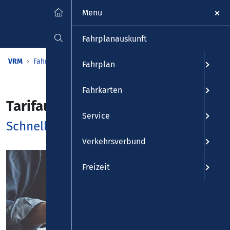
Menu
Fahrplanauskunft
VRM
Fahrkarten
Tarif
Tarifauskunft
Fahrplan
Fahrkarten
Tarifauskunft
Service
Schnell zur gewünschten Preisinfo
Verkehrsverbund
Freizeit