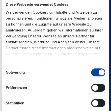
Schülermonatskarte im
€
Diese Webseite verwendet Cookies
Abo
73,40
Wir verwenden Cookies, um Inhalte und Anzeigen zu
personalisieren, Funktionen für soziale Medien anbieten
Schüler-Plus-Ticket
€
4* 7*
zu können und die Zugriffe auf unsere Website zu
116,00
analysieren. Außerdem geben wir Informationen zu Ihrer
Verwendung unserer Website an unsere Partner für
60-Plus-Tickets
soziale Medien, Werbung und Analysen weiter. Unsere
Partner führen diese Informationen möglicherweise mit
60-Plus-Ticket
€
6*
weiteren Daten zusammen, die Sie ihnen bereitgestellt
85,40
haben oder die sie im Rahmen Ihrer Nutzung der Dienste
gesammelt haben.
Einwilligungsauswahl
60-Plus-Ticket im Abo
€
6* M
Notwendig
71,20
Präferenzen
Zuschläge (nur im Schienenverkehr erhältlich)
1. Klasse Zuschlag
€
Statistiken
Wochenkarte
15,50