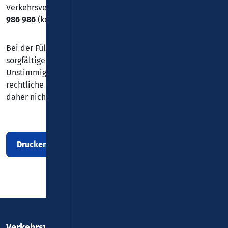
Verkehrsverbund Rhein-Mosel GmbH, Info-Hotline:
0800 5
986 986
(kostenfrei)
Bei der Fülle des zu verarbeitenden Materials sind trotz
sorgfältiger Bearbeitung vereinzelte Fehler oder
Unstimmigkeiten nicht immer vermeidbar. Eine
rechtliche Gewähr für die Richtigkeit der Auskunft kann
daher nicht übernommen werden.
Drucken
Verkehrsverbund Rhein-Mosel GmbH