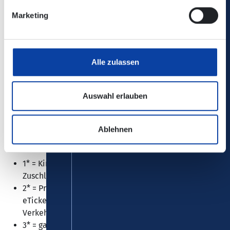
Marketing
1. Klasse Zuschlag (9-
€
Uhr-)Monatskarte
51,80
1. Klasse Zuschlag (9-
€
Alle zulassen
Uhr-)Monatskarte im
43,20
Abo
Auswahl erlauben
Ablehnen
1* = Kinder zwischen 6 und einschl. 14 Jahren /
Zuschlagkarte 1.Klasse
2* = Preise gelten ebenfalls für den Einzelfahrschein
eTicket (nur bei der koveb Koblenzer
Verkehrsbetriebe GmbH)
3* = ganztägig für bis zu 5 Personen bis