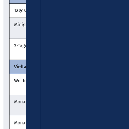
Tageskarte
€ 8,20
Ü
Minigruppenkarte
€
3* Ü
13,60
3-Tages-Karte
€
Ü
16,40
Vielfahrer-Tickets
Wochenkarte
€
Ü
31,00
Monatskarte
€
Ü
103,50
Monatskarte im Abo
€
M Ü