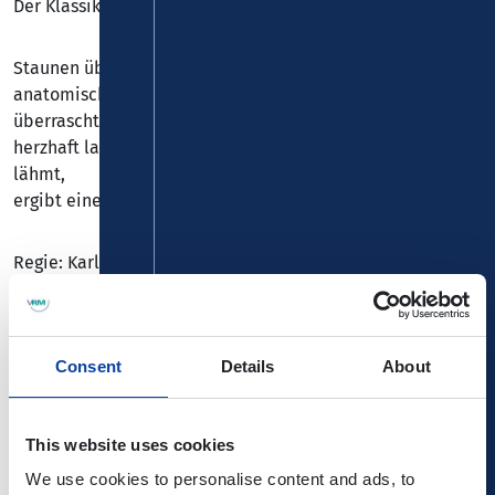
Der Klassiker im Café Hahn
Staunen über moderne Körperkunst jenseits der
anatomischen Möglichkeiten,
überrascht werden von der Vielfalt des neuen Varietés,
herzhaft lachen bevor die Weihnachtsgans das Zwerchfell
lähmt,
ergibt einen Kurzurlaub für die Sinne.
Regie: Karl-Heinz Helmschrot
Hinter dieser fast 30 jährigen Erfolgsformel des
Weihnachtsvarietés im Café Hahn stecken natürlich
Consent
Details
About
Künstler, die mit viel Hingabe ihre Profession zur Passion
machen.
This website uses cookies
Alle Künstler finden Sie hier.
We use cookies to personalise content and ads, to