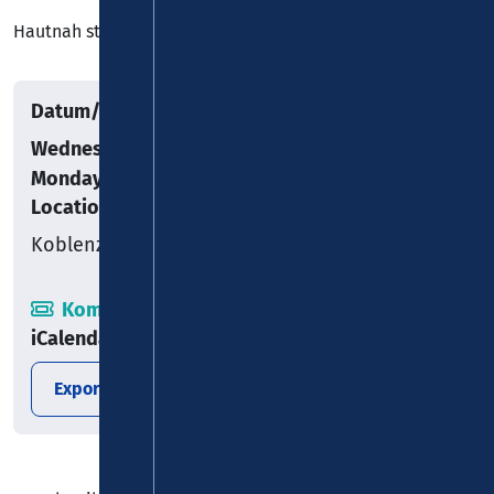
Hautnah statt nur dabei
Datum/Uhrzeit
Wednesday, 13.11.2024
–
Monday, 23.12.2024
Location
Koblenz
Kombiticket
iCalendar
Export date