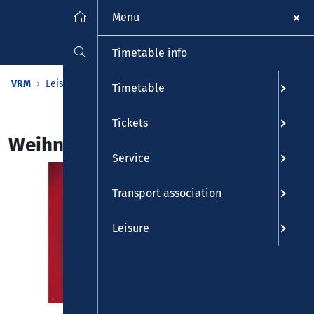
Menu
Timetable info
VRM
Leisure
Calendar
Events
Detailview
Timetable
Tickets
Weihnachtsvarieté
Service
Transport association
Leisure