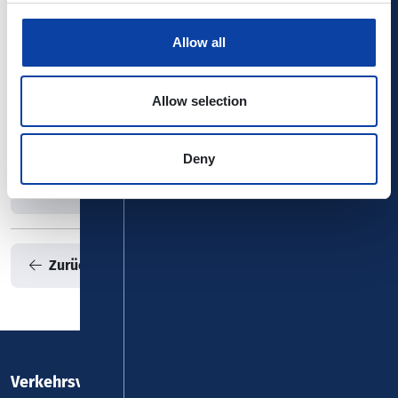
Telefax: 0261 - 42 666
E-Mail:
info(at)cafehahn.de
Allow all
Internet:
https://www.cafehahn.de
Allow selection
Hierher mit Bus/Bahn
Deny
Pressemeldung Weihnachtsvarieté
Zurück zur Übersicht
Verkehrsverbund Rhein-Mosel GmbH