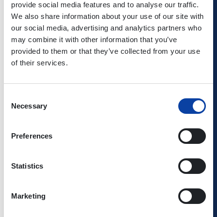
provide social media features and to analyse our traffic.
bestuhlt, mit Platzanweisung
We also share information about your use of our site with
our social media, advertising and analytics partners who
may combine it with other information that you’ve
Einlass: 18.30 Uhr
provided to them or that they’ve collected from your use
Beginn: 20.00 Uhr
of their services.
Abendkassenpreis: 38,00 €
Consent
Necessary
Die Eintrittskarte gilt an dem Veranstaltungstag als VRM-
Selection
Fahrausweis für die Hin- und Rückfahrt mit allen Bussen
und Nahverkehrszügen im Verkehrsverbund Rhein-Mosel
Preferences
in der zweiten Klasse.
Statistics
Kontakt:
Café Hahn GmbH
Neustr. 15
Marketing
56072 Koblenz
Telefon: 0261 - 42 302