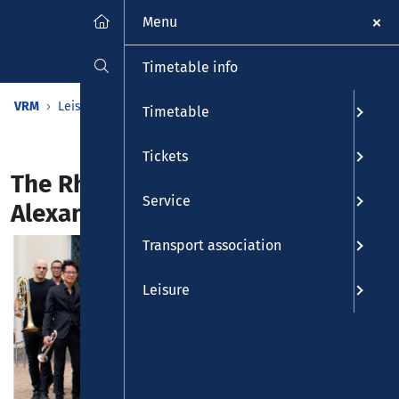
Menu
Timetable info
VRM
Leisure
Calendar
Events
Detailview
Timetable
Tickets
The Rhine Phillis Orchestra &
Service
Alexander Gelhausen
Transport association
Leisure