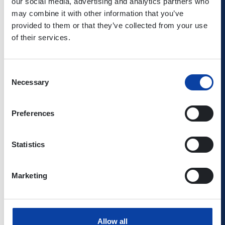
Klassikbegeisterte an.
our social media, advertising and analytics partners who
may combine it with other information that you’ve
provided to them or that they’ve collected from your use
Veranstaltungsdetails:
of their services.
Veranstaltungsdatum: 19. Juli 2026
Auftrittsort: Großer Saal, Erdgeschoss,
Stadthalle Boppard
Consent
Beginn: 18.00 Uhr
Necessary
Selection
Einlass: ab 17.30 Uhr
Eintritt: ab 13,95 €
Preferences
Kontakt
Statistics
Telefon: 06742-8962600
Marketing
Telefax: 06742-10330
www.boppard-stadthalle.de
Allow all