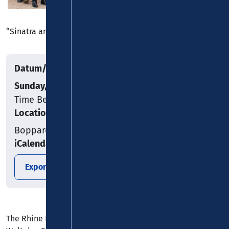
“Sinatra and Basie – Big Band Legends”
Datum/Uhrzeit
Sunday, 19.07.2026
Time Begin: 18:00
Location
Boppard
iCalendar
Export date
The Rhine Phillis Orchestra entführt das Publikum in die