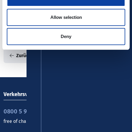
E-Mail:
stadthalle@boppard.d
e
Allow selection
Hierher mit Bus/Bahn
Deny
Zurück zur Übersicht
Verkehrsverbund Rhein-Mosel GmbH
0800 5 986 986
free of charge daily 8 - 20 h