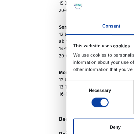
15.30-19 Uhr: Live-Musik mit
Rio5
20-0.30 Uhr: SWR3-Party
Consent
Sonntag, 24. Mai:
12 Uhr: Öffnung der Weinstände
ab 13 Uhr: Vorstellung der Weingü
This website uses cookies
14-19 Uhr: Live-Musik mit
Skybagg
We use cookies to personalis
20-0.30 Uhr: Live-Musik mit
HOTSP
information about your use of
other information that you’ve
Montag, 25. Mai:
12 Uhr: Öffnung der Weinstände
Consent
13-15.30 Uhr: Live-Musik mit
Janine
Necessary
Selection
16-19 Uhr: Live-Musik mit
SaxOsing
Der "Weinmarkt der Ahr"-Genu
Deny