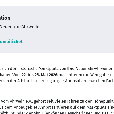
tion
Neuenahr-Ahrweiler
ombiticket
ich der historische Marktplatz von Bad Neuenahr-Ahrweiler w
bhaber. Vom
22. bis 25. Mai 2026
präsentieren die Weingüter u
rzen der Altstadt – in einzigartiger Atmosphäre zwischen Fa
t vom Ahrwein e.V., gehört seit vielen Jahren zu den Höhepunk
us dem Anbaugebiet Ahr präsentieren auf dem Marktplatz eine
pätburgunder der Ahr: Hier können Besucherinnen und Besuche