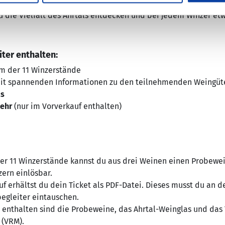
nach deinem neuen Lieblingswein!
 die Vielfalt des Ahrtals entdecken und bei jedem Winzer et
ter enthalten:
em der 11 Winzerstände
t spannenden Informationen zu den teilnehmenden Weingüt
as
ehr
(nur im Vorverkauf enthalten)
r 11 Winzerstände kannst du aus drei Weinen einen Probewein
zern einlösbar.
 erhältst du dein Ticket als PDF-Datei. Dieses musst du an 
egleiter eintauschen.
 enthalten sind die Probeweine, das Ahrtal-Weinglas und das 
 (VRM).