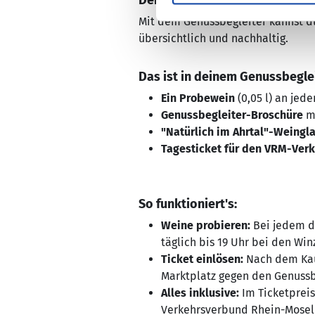
Dein Wegweiser auf der Suche 
Mit dem Genussbegleiter kannst du
übersichtlich und nachhaltig.
Das ist in deinem Genussbeglei
Ein Probewein
(0,05 l) an jed
Genussbegleiter-Broschüre
mi
"Natürlich im Ahrtal"-Weingl
Tagesticket für den VRM-Verk
So funktioniert's:
Weine probieren:
Bei jedem de
täglich bis 19 Uhr bei den Win
Ticket einlösen:
Nach dem Kauf
Marktplatz gegen den Genussb
Alles inklusive:
Im Ticketpreis
Verkehrsverbund Rhein-Mosel