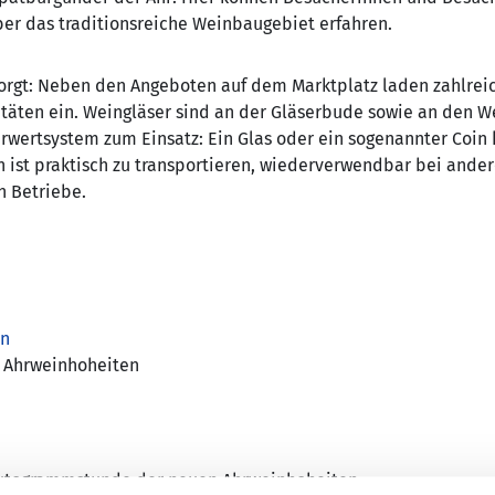
er das traditionsreiche Weinbaugebiet erfahren.
esorgt: Neben den Angeboten auf dem Marktplatz laden zahlrei
itäten ein. Weingläser sind an der Gläserbude sowie an den We
ertsystem zum Einsatz: Ein Glas oder ein sogenannter Coin k
n ist praktisch zu transportieren, wiederverwendbar bei ande
n Betriebe.
on
n Ahrweinhoheiten
 Autogrammstunde der neuen Ahrweinhoheiten