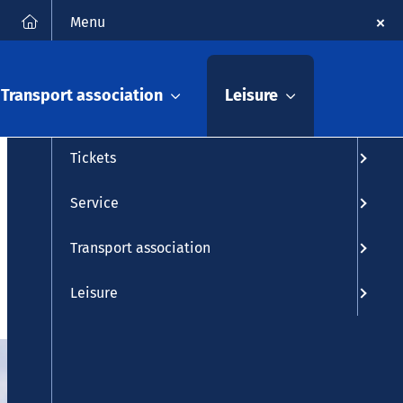
FAQ
Contact
Deutsch
Search
Menu
Timetable info
Transport association
Leisure
Timetable
Tickets
Service
Transport association
Leisure