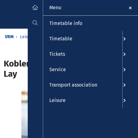
Menu
Timetable info
VRM
Leisure
Calendar
Events
Detailview
Timetable
Tickets
Koblenzer Weinfest im Stadtteil
Service
Lay
Transport association
Leisure