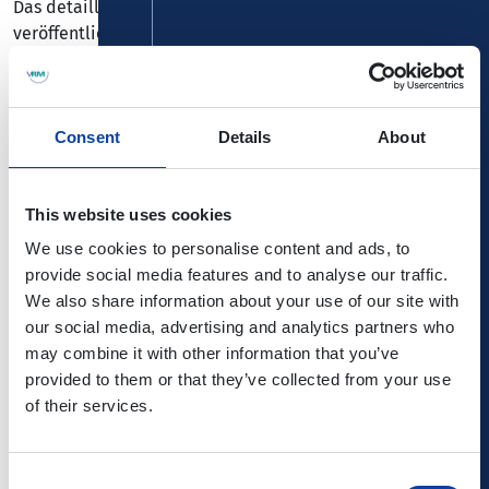
Das detaillierte Programm wird im Jahresverlauf
veröffentlicht.
Freitag, den 25.09.2026
17:00 Uhr Eröffnung der Wein- und Verköstigungsstände
Consent
Details
About
19:00 Uhr Offizielle Eröffnung des Weinfestes
Samstag, den 26.09.2026
This website uses cookies
ab 15:00 Uhr Spiel und Spaß für Kinder
16:00 Uhr Musik in der Weingass
We use cookies to personalise content and ads, to
20:00 Uhr Livemusik in der Weingass
provide social media features and to analyse our traffic.
We also share information about your use of our site with
our social media, advertising and analytics partners who
Sonntag, den 27.09.2026
may combine it with other information that you’ve
11:00 Uhr Happy Programm beginnt
provided to them or that they’ve collected from your use
17:00 Uhr Livemusik in der Weingass
of their services.
Die Heimatfreunde Lay freuen sich auf Ihr Kommen!
Consent