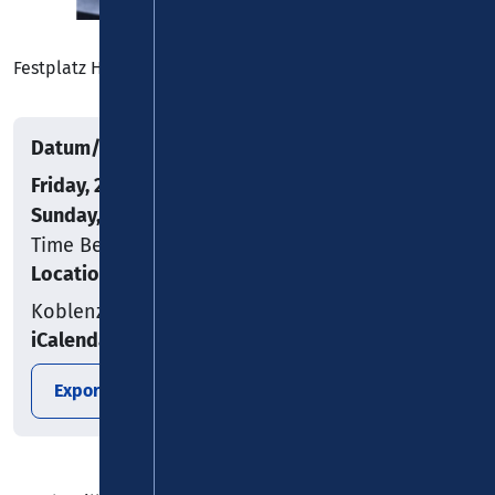
Festplatz Hirtenstraße, Koblenz-Lay, Koblenz
Datum/Uhrzeit
Friday, 25.09.2026
–
Sunday, 27.09.2026
Time Begin: 17:00
Location
Koblenz
iCalendar
Export date