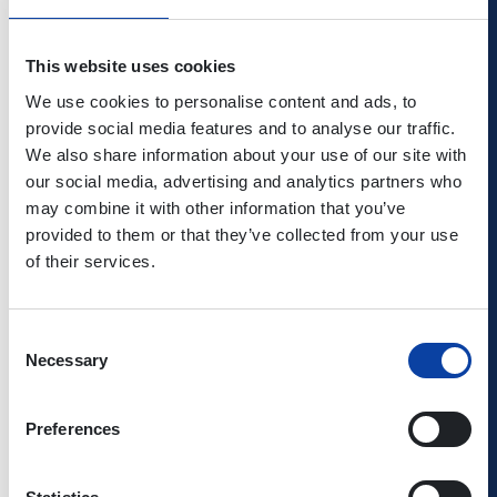
Club- und Festivalauftritte in den letzten 8 Jahren zeigen:
This website uses cookies
We use cookies to personalise content and ads, to
"BIRTH CONTROL hat in der aktuellen Besetzung nichts an
provide social media features and to analyse our traffic.
Strahlkraft verloren".
We also share information about your use of our site with
(ROCKS Magazin)
our social media, advertising and analytics partners who
may combine it with other information that you’ve
Für Mitglieder des
Förderverein Kultur im Café Hahn
provided to them or that they’ve collected from your use
e.V.
ist der Eintritt frei.
of their services.
Stehplatz
Consent
Necessary
Selection
Einlass: 18.30 Uhr
Beginn: 20.00 Uhr
Preferences
Abendkassenpreis: 27,00 €