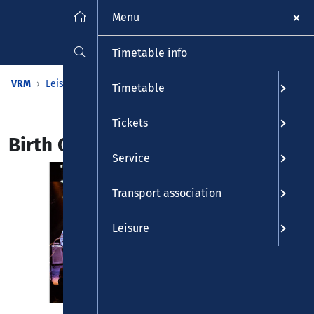
Menu
Timetable info
VRM
Leisure
Calendar
Events
Detailview
Timetable
Tickets
Birth Control
Service
Transport association
Leisure