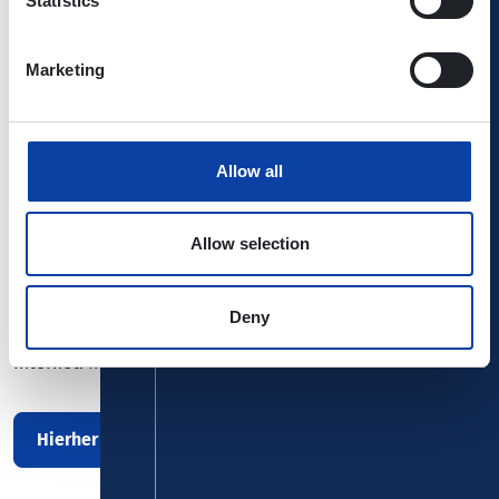
Statistics
Die Eintrittskarte gilt an dem Veranstaltungstag als VRM-
Fahrausweis für die Hin- und Rückfahrt mit allen Bussen
Marketing
und Nahverkehrszügen im Verkehrsverbund Rhein-Mosel
in der zweiten Klasse.
Allow all
Kontakt:
Café Hahn GmbH
Neustr. 15
Allow selection
56072 Koblenz
Telefon: 0261 - 42 302
Telefax: 0261 - 42 666
Deny
E-Mail:
info(at)cafehahn.de
Internet:
https://www.cafehahn.de
Hierher mit Bus/Bahn