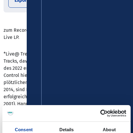
Export date
zum Record Store Day`24 nach fast 45 Jahren wieder eine
Live LP.
*Live@ Tresohr Sessions* beinhaltet 6 energiegeladene
Tracks, davon 5 bisher unveröffentlichte live Versionen
des 2022 er Studio-Albums *Open Up*, und bringt Birth
Control hier in 42 Minuten auf den Punkt. Nach dem
plötzlichen Tod des Masterminds Bernd *Nossi* Noske
2014, sind BIRTH CONTROL seit Anfang 2016 wieder
erfolgreich auf Tour. Mit Sascha Kühn (keyboards seit
2001), Hannes Vesper (bass seit 1998) und Martin Ettrich
(guitar seit 2009), gehören seit 2016 mit Peter Föller
(vocals) und Manni von Bohr (drums) gleich zwei alte BC-
Mitglieder der 1970er bzw. 1980er Jahre Formation der
Consent
Details
About
aktuellen Besetzung an.