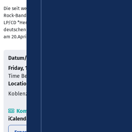
Die seit weit über 50 Jahren bestehende deutsche Prog-
Rock-Band BIRTH CONTROL veröffentlicht nach der D-
LP/CD *Here and Now* (2016) und der in den Top100 der
deutschen LP-Charts platzierten LP/CD *Open Up* (2022)
am 20.April 2024
Datum/Uhrzeit
Friday, 10.01.2025
Time Begin: 20:00
Location
Koblenz
Kombiticket
iCalendar